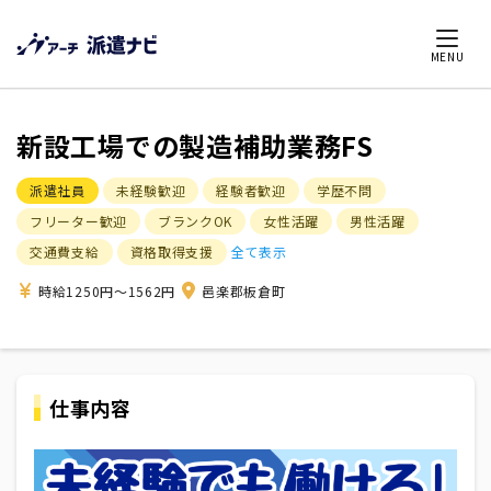
MENU
新設工場での製造補助業務FS
派遣社員
未経験歓迎
経験者歓迎
学歴不問
フリーター歓迎
ブランクOK
女性活躍
男性活躍
交通費支給
資格取得支援
全て表示
時給1250円～1562円
邑楽郡板倉町
仕事内容