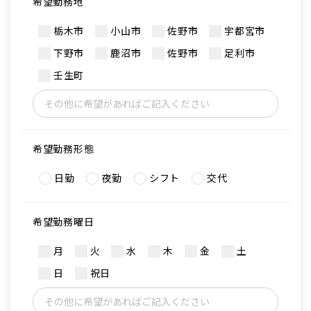
希望勤務地
栃木市
小山市
佐野市
宇都宮市
下野市
鹿沼市
佐野市
足利市
壬生町
希望勤務形態
日勤
夜勤
シフト
交代
希望勤務曜日
月
火
水
木
金
土
日
祝日