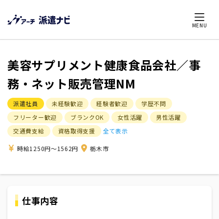
MENU
美容サプリメント健康食品会社／事
務・ネット販売管理NM
派遣社員
未経験歓迎
経験者歓迎
学歴不問
フリーター歓迎
ブランクOK
女性活躍
男性活躍
交通費支給
資格取得支援
全て表示
時給1250円～1562円
栃木市
仕事内容