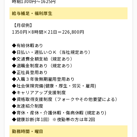
時給1300円～1625円
給与補足・福利厚生
【月収例】
1350円×8時間×21日＝226,800円
◆有給休暇あり
◆日払い・週払いＯＫ（当社規定あり）
◆交通費全額支給（規定あり）
◆退職金制度あり（規定あり）
◆正社員登用あり
◆入職３年後無期雇用登用あり
◆社会保険完備(健康・厚生・労災・雇用)
◆キャリアアップ支援制度
◆資格取得支援制度（フォークやその他要望による）
◆友達紹介制度
◆育休・産休・介護休暇・傷病休暇 (規定あり)
◆健康診断(年1回）※夜勤帯の方は年2回
勤務時間・曜日