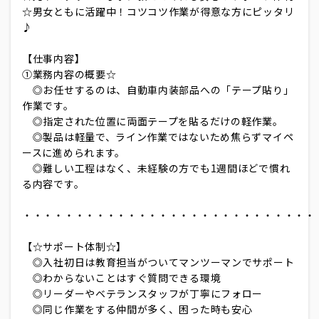
☆男女ともに活躍中！コツコツ作業が得意な方にピッタリ
♪
【仕事内容】
①業務内容の概要☆
◎お任せするのは、自動車内装部品への「テープ貼り」
作業です。
◎指定された位置に両面テープを貼るだけの軽作業。
◎製品は軽量で、ライン作業ではないため焦らずマイペ
ースに進められます。
◎難しい工程はなく、未経験の方でも1週間ほどで慣れ
る内容です。
・・・・・・・・・・・・・・・・・・・・・・・・・・・・
【☆サポート体制☆】
◎入社初日は教育担当がついてマンツーマンでサポート
◎わからないことはすぐ質問できる環境
◎リーダーやベテランスタッフが丁寧にフォロー
◎同じ作業をする仲間が多く、困った時も安心