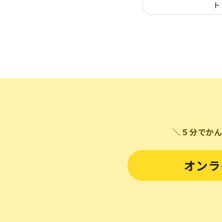
ト
＼５分でか
オンラ